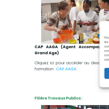
Pou
les
CAP AAGA (Agent Accompagna
con
com
Grand Age)
con
car
Cliquez ici pour accéder au descriptif
formation :
CAP AAGA
Filière Travaux Publics :