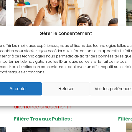
Gérer le consentement
r offrir les meilleures expériences, nous utilisons des technologies telles q
CAP O
 cookies pour stocker et/ou accéder aux informations des appareils. Le fait
nt du
sentir à ces technologies nous permettra de traiter des données telles que 
CAP AEPE (Accompagnant Educatif à la
Cliqu
portement de navigation ou les ID uniques sur ce site. Le fait de ne pas
sentir ou de retirer son consentement peut avoir un effet négatif sur certai
Petite Enfance)
forma
actéristiques et fonctions.
 de la
Cliquez ici pour accéder au descriptif de la
formation :
CAP AEPE
Accepter
Refuser
Voir les préférence
Attention ce CAP se déroule en 1 an et en
alternance uniquement !
Filière Travaux Publics :
Filiè