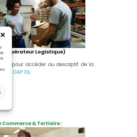
ue
L (Opérateur Logistique)
 de
le
ez ici pour accèder au descriptif de la
nes
tion :
CAP OL
s
re Commerce & Tertiaire :