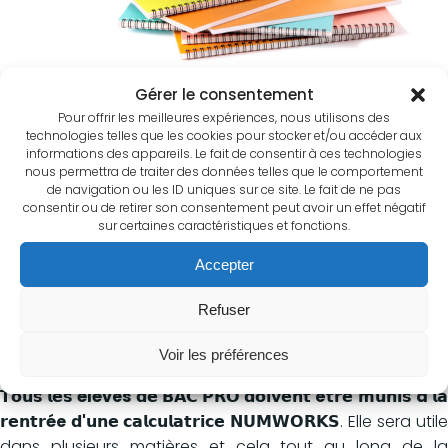
FOURNITURES SCOLAIRES 2026-2027
Gérer le consentement
Pour offrir les meilleures expériences, nous utilisons des
Vous trouverez dans ce
dossier
la liste des fournitures
technologies telles que les cookies pour stocker et/ou accéder aux
scolaires, classe par classe.
informations des appareils. Le fait de consentir à ces technologies
nous permettra de traiter des données telles que le comportement
de navigation ou les ID uniques sur ce site. Le fait de ne pas
consentir ou de retirer son consentement peut avoir un effet négatif
sur certaines caractéristiques et fonctions.
Accepter
Refuser
Voir les préférences
CALCULATRICE NUMWORKS
𝗧𝗼𝘂𝘀 𝗹𝗲𝘀 élèves 𝗱𝗲 𝗕𝗔𝗖 𝗣𝗥𝗢 𝗱𝗼𝗶𝘃𝗲𝗻𝘁 ê𝘁𝗿𝗲 𝗺𝘂𝗻𝗶𝘀 à 𝗹𝗮
𝗿𝗲𝗻𝘁𝗿ée
𝗱'𝘂𝗻𝗲 𝗰𝗮𝗹𝗰𝘂𝗹𝗮𝘁𝗿𝗶𝗰𝗲 𝗡𝗨𝗠𝗪𝗢𝗥𝗞𝗦
. Elle sera util
dans plusieurs matières et cela tout au long de la