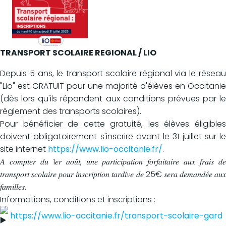
TRANSPORT SCOLAIRE REGIONAL / LIO
Depuis 5 ans, le transport scolaire régional via le réseau
"Lio" est GRATUIT pour une majorité d'élèves en Occitanie
(dès lors qu'ils répondent aux conditions prévues par le
règlement des transports scolaires).
Pour bénéficier de cette gratuité, les élèves éligibles
doivent obligatoirement s'inscrire avant le 31 juillet sur le
site internet
https://www.lio-occitanie.fr/
.
𝐴 𝑐𝑜𝑚𝑝𝑡𝑒𝑟 𝑑𝑢 1𝑒𝑟 𝑎𝑜𝑢̂𝑡, 𝑢𝑛𝑒 𝑝𝑎𝑟𝑡𝑖𝑐𝑖𝑝𝑎𝑡𝑖𝑜𝑛 𝑓𝑜𝑟𝑓𝑎𝑖𝑡𝑎𝑖𝑟𝑒 𝑎𝑢𝑥 𝑓𝑟𝑎𝑖𝑠 𝑑𝑒
𝑡𝑟𝑎𝑛𝑠𝑝𝑜𝑟𝑡 𝑠𝑐𝑜𝑙𝑎𝑖𝑟𝑒 𝑝𝑜𝑢𝑟 𝑖𝑛𝑠𝑐𝑟𝑖𝑝𝑡𝑖𝑜𝑛 𝑡𝑎𝑟𝑑𝑖𝑣𝑒 𝑑𝑒 25€ 𝑠𝑒𝑟𝑎 𝑑𝑒𝑚𝑎𝑛𝑑𝑒́𝑒 𝑎𝑢𝑥
𝑓𝑎𝑚𝑖𝑙𝑙𝑒𝑠.
Informations, conditions et inscriptions :
https://www.lio-occitanie.fr/transport-scolaire-gard