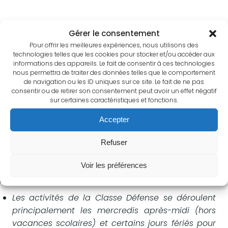
BON A SAVOIR
Gérer le consentement
Pour offrir les meilleures expériences, nous utilisons des
Pour en savoir plus sur les activités proposées :
technologies telles que les cookies pour stocker et/ou accéder aux
informations des appareils. Le fait de consentir à ces technologies
consultez la
page facebook
dédiée !
nous permettra de traiter des données telles que le comportement
de navigation ou les ID uniques sur ce site. Le fait de ne pas
consentir ou de retirer son consentement peut avoir un effet négatif
sur certaines caractéristiques et fonctions.
Accepter
Refuser
Voir les préférences
Les activités de la Classe Défense se déroulent
principalement les mercredis après-midi (hors
vacances scolaires) et certains jours fériés pour