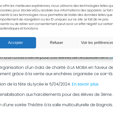
r offrir les meilleures expériences, nous utilisons des technologies telles q
 et apprentis de CAP sur les deux années du cycle de form
 cookies pour stocker et/ou accéder aux informations des appareils. Le fait
e première et terminale).
sentir à ces technologies nous permettra de traiter des données telles que 
portement de navigation ou les ID uniques sur ce site. Le fait de ne pas
e de projet
dans l’enseignement professionnel. Il es
sentir ou de retirer son consentement peut avoir un effet négatif sur certai
actéristiques et fonctions.
ève contribuant à sa motivation et à son développement
dans un but de
valorisation de son parcours de formati
Accepter
Refuser
Voir les préférence
os jeunes dans ce cadre :
on d'un cross interne pour 350 élèves de l'établissement.
E
rganisation d'un Gala de charité à LA MOBA en faveur de 
mment grâce à la vente aux enchères organisée ce soir-là
ion de la fête du lycée le 5/04/2024.
En savoir plus
.
 sensibilisation aux harcèlements pour des élèves de 3ème
 d'une soirée Théâtre à la salle multiculturelle de Bagnols