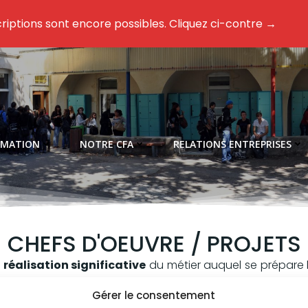
riptions sont encore possibles. Cliquez ci-contre →
RMATION
NOTRE CFA
RELATIONS ENTREPRISES
CHEFS D'OEUVRE / PROJETS
e
réalisation significative
du métier auquel se prépare l’
essionnelles
travaillées dans sa spécialité. Il est l’abou
Gérer le consentement
llectif.