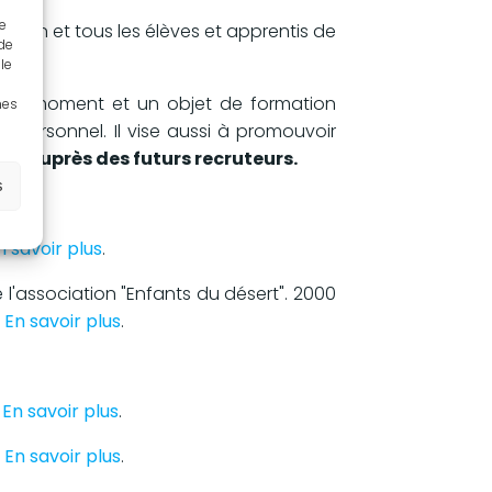
ue
ation et tous les élèves et apprentis de
 de
le
t un moment et un objet de formation
nes
 personnel. Il vise aussi à promouvoir
on auprès des futurs recruteurs.
s
n savoir plus
.
l'association "Enfants du désert". 2000
.
En savoir plus
.
.
En savoir plus
.
.
En savoir plus
.