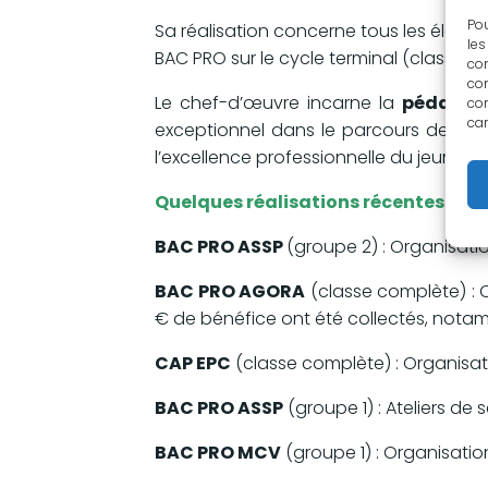
Pou
Sa réalisation concerne tous les élèves
les
BAC PRO sur le cycle terminal (classes d
con
com
Le chef-d’œuvre incarne la
pédagogi
con
car
exceptionnel dans le parcours de l’él
l’excellence professionnelle du jeune 
Quelques réalisations récentes de n
BAC PRO ASSP
(groupe 2) : Organisati
BAC PRO AGORA
(classe complète) : O
€ de bénéfice ont été collectés, nota
CAP EPC
(classe complète) : Organisat
BAC PRO ASSP
(groupe 1) : Ateliers de
BAC PRO MCV
(groupe 1) : Organisation