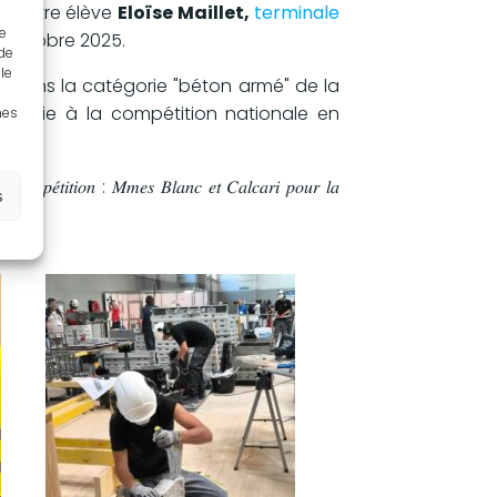
5, notre élève
Eloïse Maillet,
terminale
ue
n Octobre 2025.
 de
le
e dans la catégorie "béton armé" de la
citanie à la compétition nationale en
nes
𝑡𝑒 𝑐𝑜𝑚𝑝𝑒́𝑡𝑖𝑡𝑖𝑜𝑛 : 𝑀𝑚𝑒𝑠 𝐵𝑙𝑎𝑛𝑐 𝑒𝑡 𝐶𝑎𝑙𝑐𝑎𝑟𝑖 𝑝𝑜𝑢𝑟 𝑙𝑎
s