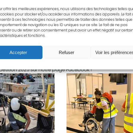
gionale catégorie "services à la personne" en février 202
r offrir les meilleures expériences, nous utilisons des technologies telles q
à la compétition nationale qui se déroulera à Marseille e
 cookies pour stocker et/ou accéder aux informations des appareils. Le fait
sentir à ces technologies nous permettra de traiter des données telles que 
R, élèves de
Bac Pro Travaux Publics
,
se sont classés 2
portement de navigation ou les ID uniques sur ce site. Le fait de ne pas
nt des 1er, ils représenteront également la région Oc
sentir ou de retirer son consentement peut avoir un effet négatif sur certai
actéristiques et fonctions.
 𝑒𝑡 𝑞𝑢𝑖 𝑒𝑛𝑐𝑎𝑑𝑟𝑒𝑛𝑡 𝑐𝑒𝑠 𝑗𝑒𝑢𝑛𝑒𝑠 𝑡𝑜𝑢𝑡 𝑎𝑢 𝑙𝑜𝑛𝑔 𝑑𝑒 𝑙𝑒𝑢𝑟 𝑝𝑟𝑒́𝑝𝑎𝑟𝑎𝑡𝑖𝑜𝑛 𝑎̀ 𝑐𝑒𝑡
Accepter
Refuser
Voir les préférence
𝑛 𝑒𝑡 𝑀𝑜𝑢𝑡𝑢𝑟𝑎𝑡 𝑝𝑜𝑢𝑟 𝑙𝑎 𝑐𝑎𝑡𝑒́𝑔𝑜𝑟𝑖𝑒 "𝑏𝑒́𝑡𝑜𝑛 𝑎𝑟𝑚𝑒́".
pétition 2025 sur notre page Facebook !