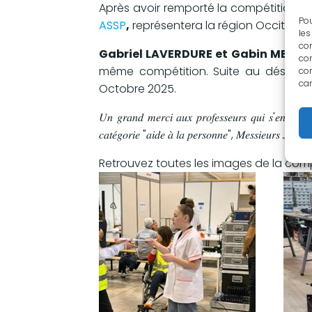
Après avoir remporté la compétition ré
Pou
ASSP
,
représentera la région Occitanie 
les
con
Gabriel LAVERDURE et Gabin MEUNIE
com
même compétition. Suite au désisteme
con
car
Octobre 2025.
𝑈𝑛 𝑔𝑟𝑎𝑛𝑑 𝑚𝑒𝑟𝑐𝑖 𝑎𝑢𝑥 𝑝𝑟𝑜𝑓𝑒𝑠𝑠𝑒𝑢𝑟𝑠 𝑞𝑢𝑖 𝑠'𝑒𝑛𝑔𝑎𝑔𝑒𝑛𝑡
𝑐𝑎𝑡𝑒́𝑔𝑜𝑟𝑖𝑒 "𝑎𝑖𝑑𝑒 𝑎̀ 𝑙𝑎 𝑝𝑒𝑟𝑠𝑜𝑛𝑛𝑒", 𝑀𝑒𝑠𝑠𝑖𝑒𝑢𝑟𝑠 𝐽𝑢𝑙𝑙𝑖𝑎
Retrouvez toutes les images de la com