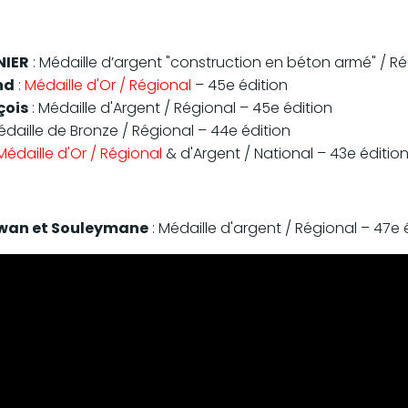
NIER
: Médaille d’argent "construction en béton armé" / Ré
nd
:
Médaille d'Or / Régional
– 45e édition
çois
: Médaille d'Argent / Régional – 45e édition
édaille de Bronze / Régional – 44e édition
Médaille d'Or / Régional
& d'Argent / National – 43e éditio
rwan et Souleymane
: Médaille d'argent / Régional – 47e 