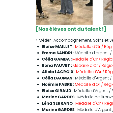
[Nos élèves ont du talent !]
> Métier : Accompagnement, Soins et Se
Eloïse MAILLET
:
Médaille d'Or / Rég
Emma SANDRI
: Médaille d'argent /
Célia GAMBA :
Médaille d'Or / Régio
Ilona FAUVET :
Médaille d'Or / Régi
Alicia LACROIX
:
Médaille d'Or / Ré
Célia DAUMAS
: Médaille d'Argent /
Noémie FABRE
:
Médaille d'Or / Rég
Eloise GIRAUD
: Médaille d'Argent /
Marine GARDES
: Médaille de Bronz
Léna SERRANO
:
Médaille d'Or / Rég
Marine GARDES
: Médaille d'Argent 