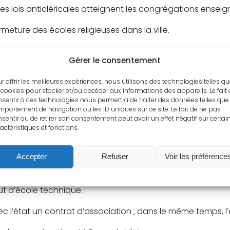
. Les lois anticléricales atteignent les congrégations ensei
meture des écoles religieuses dans la ville.
 par le curé de Bagnols-sur-Cèze dans l’ancienne école 
Gérer le consentement
r offrir les meilleures expériences, nous utilisons des technologies telles q
que ».
 cookies pour stocker et/ou accéder aux informations des appareils. Le fait
sentir à ces technologies nous permettra de traiter des données telles que 
 occupées. L’école doit être ouverte aux réfugiés sur ord
portement de navigation ou les ID uniques sur ce site. Le fait de ne pas
sentir ou de retirer son consentement peut avoir un effet négatif sur certai
s. Ils installent leur PC dans l’école.
actéristiques et fonctions.
une activité normale et développe progressivement l’ense
Accepter
Refuser
Voir les préférence
ce qui contribue à un nouvel essor de Bagnols et de l’éco
ut d’école technique.
vec l’état un contrat d’association ; dans le même temps, l