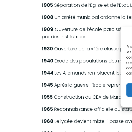
1905
Séparation de l’Eglise et de l’Etat
1908
Un arrêté municipal ordonne la fer
1909
Ouverture de l’école paroissiale
par des institutrices.
Pou
1930
Ouverture de la « 1ére classe prati
les
con
1940
Exode des populations des régions
com
con
1944
Les Allemands remplacent les réfugié
car
1945
Après la guerre, l’école reprend 
1955
Construction du CEA de Marcoule, 
1965
Reconnaissance officielle du stat
1968
Le lycée devient mixte. Il passe a