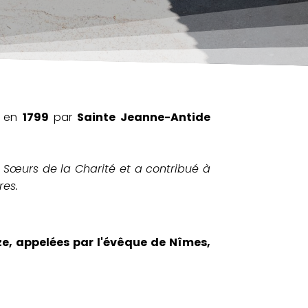
e en
1799
par
Sainte Jeanne-Antide
 Sœurs de la Charité et a contribué à
res.
ze, appelées par l'évêque de Nîmes,