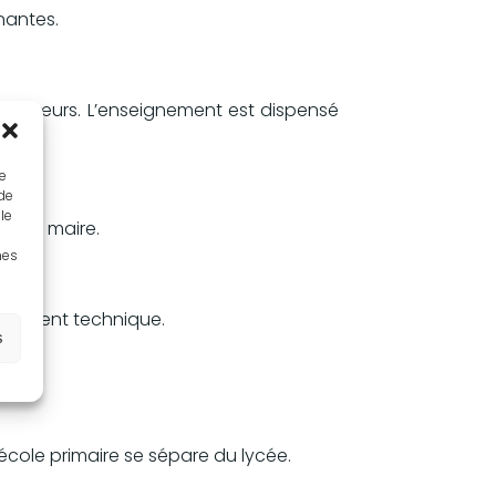
gnantes.
des sœurs. L’enseignement est dispensé
ue
 de
le
re du maire.
nes
ignement technique.
s
le.
’école primaire se sépare du lycée.