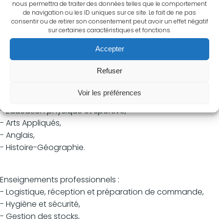
nous permettra de traiter des données telles que le comportement
Avoir le souci de la satisfaction du client.
de navigation ou les ID uniques sur ce site. Le fait de ne pas
Manager une équipe.
consentir ou de retirer son consentement peut avoir un effet négatif
sur certaines caractéristiques et fonctions.
Accepter
PROGRAMME DE LA FORMATION
Refuser
Enseignements du domaine général :
- Français,
Voir les préférences
- Mathématiques,
- Education physique et sportive,
- Arts Appliqués,
- Anglais,
- Histoire-Géographie.
Enseignements professionnels :
- Logistique, réception et préparation de commande,
- Hygiène et sécurité,
- Gestion des stocks,