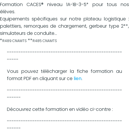
Formation CACES® niveau 1A-1B-3-5* pour tous nos
élèves.
Equipements spécifiques sur notre plateau logistique :
palettiers, remorques de chargement, gerbeur type 2**,
simulateurs de conduite...
*
**
R489 CNAMTS
R485 CNAMTS
--------------------------------------------------
-----
Vous pouvez télécharger la fiche formation au
format PDF en cliquant sur ce
lien
.
--------------------------------------------------
------
Découvrez cette formation en vidéo ci-contre :
--------------------------------------------------
------