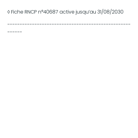
◊ Fiche RNCP n°40687 active jusqu’au 31/08/2030
--------------------------------------------------
------
ACTUALITES DU BAC PRO "LOG"
Avril 2026 : Trek Vélo pour les 1ere LOG (
voir
)
Novembre 2025 : les Terminales sont partis en voyage