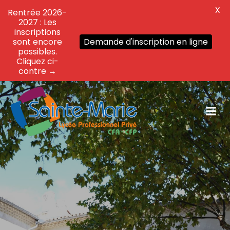
X
Rentrée 2026-
2027 : Les
inscriptions
sont encore
Demande d'inscription en ligne
possibles.
Cliquez ci-
contre →
Aller
au
contenu