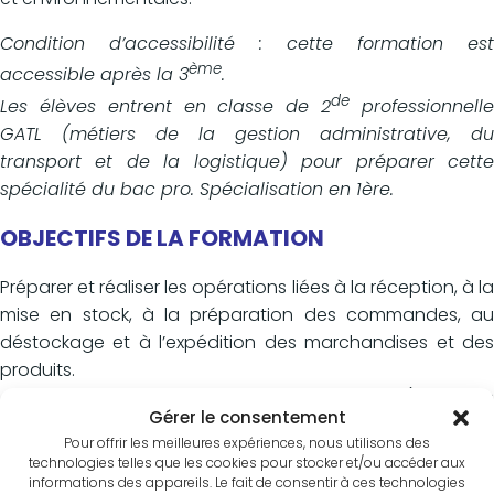
Condition d’accessibilité : cette formation est
ème
accessible après la 3
.
de
Les élèves entrent en classe de 2
professionnell
GATL (métiers de la gestion administrative, du
transport et de la logistique) pour préparer cette
spécialité du bac pro. Spécialisation en 1ère.
OBJECTIFS DE LA FORMATION
Préparer et réaliser les opérations liées à la réception, à la
mise en stock, à la préparation des commandes, au
déstockage et à l’expédition des marchandises et des
produits.
Assurer la gestion et le suivi des stocks (suivi des
Gérer le consentement
mouvements et des informations associées).
Pour offrir les meilleures expériences, nous utilisons des
Respecter les procédures, les règles d’hygiène et de
technologies telles que les cookies pour stocker et/ou accéder aux
sécurité.
informations des appareils. Le fait de consentir à ces technologies