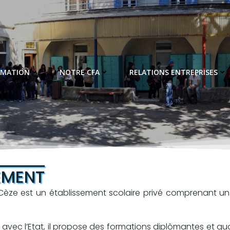
RMATION
NOTRE CFA
RELATIONS ENTREPRISES
EMENT
-Cèze est un établissement scolaire privé comprenant u
avec l’Etat, il propose des formations diplômantes et qua