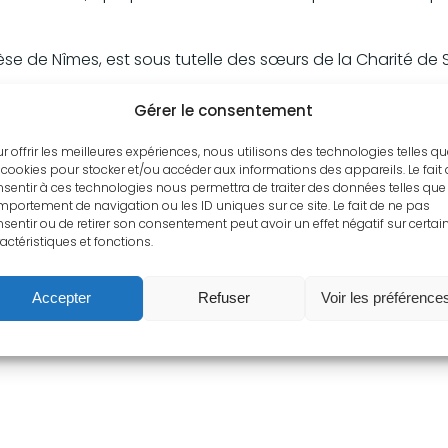
èse de Nîmes, est sous tutelle des sœurs de la Charité de
Gérer le consentement
 dans la globalité et la dignité de son être, qu’il grandisse 
r offrir les meilleures expériences, nous utilisons des technologies telles q
 cookies pour stocker et/ou accéder aux informations des appareils. Le fait
sentir à ces technologies nous permettra de traiter des données telles que 
portement de navigation ou les ID uniques sur ce site. Le fait de ne pas
sentir ou de retirer son consentement peut avoir un effet négatif sur certai
actéristiques et fonctions.
oppe :
Accepter
Refuser
Voir les préférence
rences, le respect des lieux et de l’environnement.