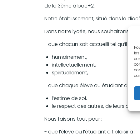
de la 3ème à bac+2.
Notre établissement, situé dans le dioc
Dans notre lycée, nous souhaitons :
- que chacun soit accueilli tel qu’il est,
Pou
les
humainement,
con
intellectuellement,
com
con
spirituellement,
car
- que chaque élève ou étudiant dével
l’estime de soi,
le respect des autres, de leurs diffé
Nous faisons tout pour :
- que l’élève ou l’étudiant ait plaisir à :