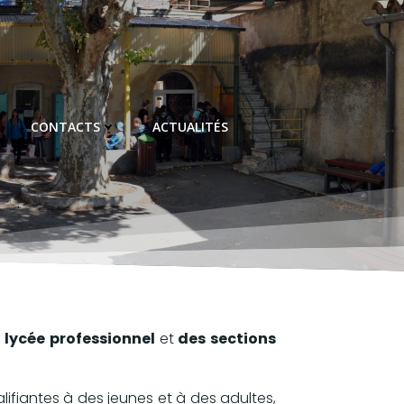
CONTACTS
ACTUALITÉS
n
lycée professionnel
et
des sections
lifiantes à des jeunes et à des adultes,