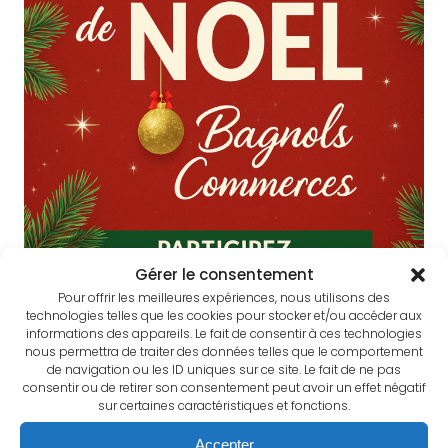
Gérer le consentement
Pour offrir les meilleures expériences, nous utilisons des
technologies telles que les cookies pour stocker et/ou accéder aux
informations des appareils. Le fait de consentir à ces technologies
Cette année, nos élèves de 2nde Bac Pro MRC ont la
nous permettra de traiter des données telles que le comportement
de navigation ou les ID uniques sur ce site. Le fait de ne pas
chance de piloter un projet concret et valorisant : la
consentir ou de retirer son consentement peut avoir un effet négatif
création de
la
grande vitrine de noël
proposée par le
sur certaines caractéristiques et fonctions.
commerçants de l’association 𝐵𝑎𝑔𝑛𝑜𝑙𝑠 𝐶𝑜𝑚𝑚𝑒𝑟𝑐𝑒𝑠 ! Il s'agit
Accepter