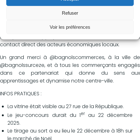
d'un un jeu-concours exceptionnel (avec obligation
d'achat) permettant de
remporter la grande vitrine
Refuser
de Noël de la ville
(valeur supérieure à 2500 €).
Voir les préférences
Une expérience professionnalisante et valorisante qui
leur permet d’appliquer la théorie sur le terrain, au
contact direct des acteurs économiques locaux.
Un grand merci à @bagnolscommerces, à la ville de
@bagnolssurceze, et à tous les commerçants engagés
dans ce partenariat qui donne du sens aux
apprentissages et dynamise notre centre-ville.
INFOS PRATIQUES :
La vitrine était visible au 27 rue de la République.
er
Le jeu-concours durait du 1
au 22 décembre
2025.
Le tirage au sort a eu lieu le 22 décembre à 18h sur
le marché de Noël.